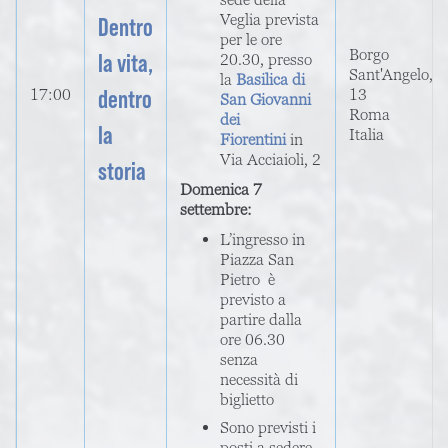
Veglia prevista
Dentro
per le ore
Borgo
la vita,
20.30, presso
Sant'Angelo,
la
Basilica di
dentro
17:00
13
San Giovanni
Roma
dei
la
Italia
Fiorentini
in
Via Acciaioli, 2
storia
Domenica 7
settembre:
L’ingresso in
Piazza San
Pietro è
previsto a
partire dalla
ore 06.30
senza
necessità di
biglietto
Sono previsti i
posti a sedere