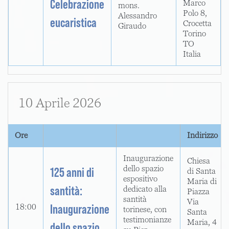
Celebrazione
Marco
mons.
Polo 8,
Alessandro
eucaristica
Crocetta
Giraudo
Torino
TO
Italia
10 Aprile 2026
Ore
Indirizzo
Inaugurazione
Chiesa
dello spazio
125 anni di
di Santa
espositivo
Maria di
santità:
dedicato alla
Piazza
santità
Via
Inaugurazione
18:00
torinese, con
Santa
testimonianze
Maria, 4
dello spazio