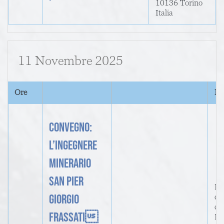
10136
Torino
Italia
11 Novembre 2025
Ore
In
CONVEGNO:
L’INGEGNERE
MINERARIO
SAN PIER
Po
GIORGIO
di
co
FRASSATI
Du