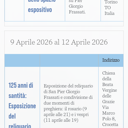
su Pier
Torino
Giorgio
TO
espositivo
Frassati.
Italia
9 Aprile 2026
al
12 Aprile 2026
Indirizzo
Chiesa
della
125 anni di
Beata
Esposizione del reliquario
Vergine
di San Pier Giorgio
santità:
delle
Frassati e condivisione di
Grazie
due momenti di
Esposizione
Via
preghiera: il rosario (9
Marco
del
aprile alle 21) e i vespri
Polo 8,
(11 aprile alle 19)
Crocetta
reliquario