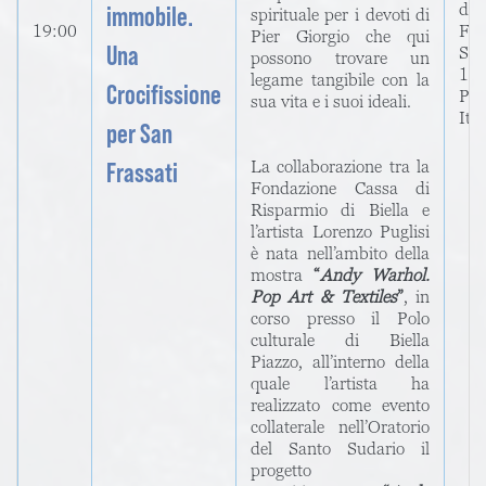
dei
immobile.
spirituale per i devoti di
19:00
Fab
Pier Giorgio che qui
Una
Seb
possono trovare un
13
legame tangibile con la
Crocifissione
Pol
sua vita e i suoi ideali.
Ital
per San
Frassati
La collaborazione tra la
Fondazione Cassa di
Risparmio di Biella e
l’artista Lorenzo Puglisi
è nata nell’ambito della
mostra
“
Andy Warhol.
Pop Art & Textiles
”
, in
corso presso il Polo
culturale di Biella
Piazzo, all’interno della
quale l’artista ha
realizzato come evento
collaterale nell’Oratorio
del Santo Sudario il
progetto