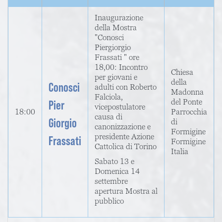
Inaugurazione
della Mostra
"Conosci
Piergiorgio
Frassati " ore
18,00: Incontro
Chiesa
per giovani e
della
Conosci
adulti con Roberto
Madonna
Falciola,
del Ponte
Pier
vicepostulatore
18:00
Parrocchia
causa di
Giorgio
di
canonizzazione e
Formigine
presidente Azione
Frassati
Formigine
Cattolica di Torino
Italia
Sabato 13 e
Domenica 14
settembre
apertura Mostra al
pubblico