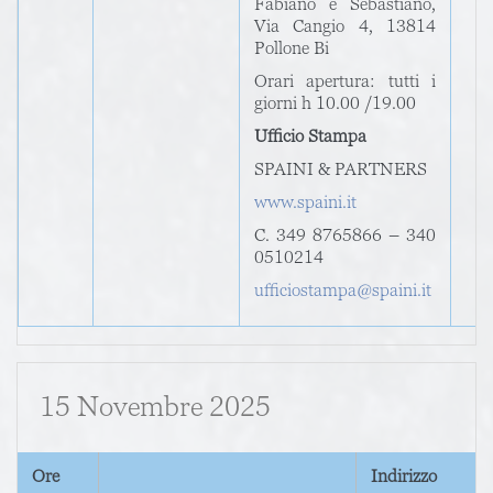
Fabiano e Sebastiano,
Via Cangio 4, 13814
Pollone Bi
Orari apertura: tutti i
giorni h 10.00 /19.00
Ufficio Stampa
SPAINI & PARTNERS
www.spaini.it
C. 349 8765866 – 340
0510214
ufficiostampa@spaini.it
15 Novembre 2025
Ore
Indirizzo