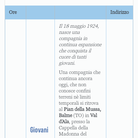
Ore
Indirizzo
Il 18 maggio 1924,
nasce una
compagnia in
continua espansione
che conquista il
cuore di tanti
giovani.
Una compagnia che
continua ancora
oggi, che non
conosce confini
terreni nè limiti
temporali si ritrova
al
Pian della Mussa,
Balme
(TO) in
Val
d’Ala
, presso la
Cappella della
Giovani
Madonna del