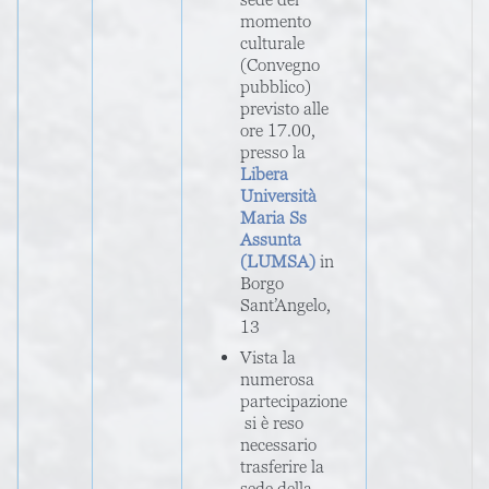
momento
culturale
(Convegno
pubblico)
previsto alle
ore 17.00,
presso la
Libera
Università
Maria Ss
Assunta
(LUMSA)
in
Borgo
Sant’Angelo,
13
Vista la
numerosa
partecipazione
si è reso
necessario
trasferire la
sede della