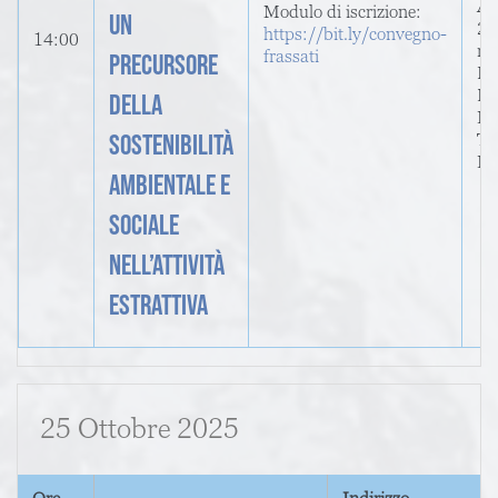
Ab
Modulo di iscrizione:
UN
24
https://bit.ly/convegno-
14:00
ri
frassati
PRECURSORE
Pi
DI
DELLA
In
SOSTENIBILITÀ
To
Ita
AMBIENTALE E
SOCIALE
NELL’ATTIVITÀ
ESTRATTIVA
25 Ottobre 2025