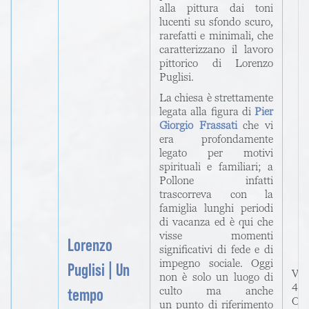
alla pittura dai toni
lucenti su sfondo scuro,
rarefatti e minimali, che
caratterizzano il lavoro
pittorico di Lorenzo
Puglisi.
La chiesa è strettamente
legata alla figura di
Pier
Giorgio Frassati
che vi
era profondamente
legato per motivi
spirituali e familiari; a
Pollone infatti
trascorreva con la
famiglia lunghi periodi
di vacanza ed è qui che
visse momenti
Lorenzo
significativi di fede e di
impegno sociale. Oggi
Puglisi | Un
Via
non è solo un luogo di
4
tempo
culto ma anche
Ora
un punto di riferimento