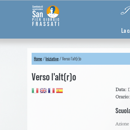
Skip
Pannello di gestione dei cookies
Pi
to
main
content
La c
Home
/
Iniziative
/
Verso l'alt(r)o
You
Verso l'alt(r)o
are
here
Data:
D
Orario
Scuol
Azione 