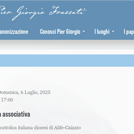
er Giorgio Frassati
anonizzazione
Conosci Pier Giorgio
I luoghi
I pap
omenica, 6 Luglio, 2025
:
17:00
a associativa
cattolica italiana diocesi di Alife-Caiazzo