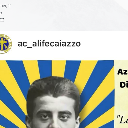
voci, 2
o
CE