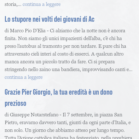
storia,...
continua a leggere
Lo stupore nei volti dei giovani di Ac
di Marco Pio D'Elia - Ci alziamo che la notte non è ancora
finita. Non siamo gli unici impazienti dell’alba, c’è chi ha
preso l’autobus al tramonto per non tardare. E pure chi ha
attraversato cieli interi al costo di esserci. A qualcun altro
manca ancora un piccolo tratto da fare. Ci si prepara
stringendo nello zaino una bandiera, improvvisando canti e...
continua a leggere
Grazie Pier Giorgio, la tua eredità è un dono
prezioso
di Giuseppe Notarstefano - Il 7 settembre, in piazza San
Pietro, eravamo davvero tanti, giunti da ogni parte d’Italia, e
non solo. Un giorno che abbiamo atteso per lungo tempo.
Tutta l’Azione cattolica italiana ha festeggiato, nella preghiera