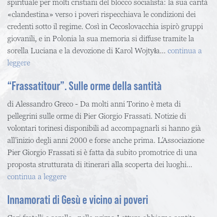
spirituale per molti cristiani del blocco socialista: la sua carità
«clandestina» verso i poveri rispecchiava le condizioni dei
credenti sotto il regime. Così in Cecoslovacchia ispirò gruppi
giovanili, e in Polonia la sua memoria si diffuse tramite la
sorella Luciana e la devozione di Karol Wojtyła...
continua a
leggere
“Frassatitour”. Sulle orme della santità
di Alessandro Greco - Da molti anni Torino è meta di
pellegrini sulle orme di Pier Giorgio Frassati. Notizie di
volontari torinesi disponibili ad accompagnarli si hanno già
all’inizio degli anni 2000 e forse anche prima. L’Associazione
Pier Giorgio Frassati si è fatta da subito promotrice di una
proposta strutturata di itinerari alla scoperta dei luoghi...
continua a leggere
Innamorati di Gesù e vicino ai poveri