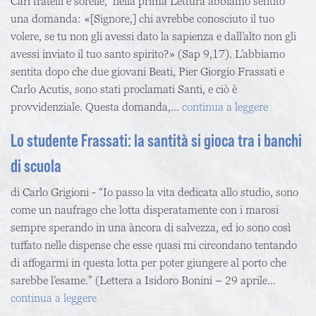
Cari fratelli e sorelle, nella prima Lettura abbiamo sentito
una domanda: «[Signore,] chi avrebbe conosciuto il tuo
volere, se tu non gli avessi dato la sapienza e dall’alto non gli
avessi inviato il tuo santo spirito?» (Sap 9,17). L’abbiamo
sentita dopo che due giovani Beati, Pier Giorgio Frassati e
Carlo Acutis, sono stati proclamati Santi, e ciò è
provvidenziale. Questa domanda,...
continua a leggere
Lo studente Frassati: la santità si gioca tra i banchi
di scuola
di Carlo Grigioni - “Io passo la vita dedicata allo studio, sono
come un naufrago che lotta disperatamente con i marosi
sempre sperando in una àncora di salvezza, ed io sono così
tuffato nelle dispense che esse quasi mi circondano tentando
di affogarmi in questa lotta per poter giungere al porto che
sarebbe l’esame.” (Lettera a Isidoro Bonini – 29 aprile...
continua a leggere