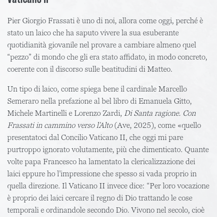
Pier Giorgio Frassati è uno di noi, allora come oggi, perché è
stato un laico che ha saputo vivere la sua esuberante
quotidianità giovanile nel provare a cambiare almeno quel
“pezzo” di mondo che gli era stato affidato, in modo concreto,
coerente con il discorso sulle beatitudini di Matteo.
Un tipo di laico, come spiega bene il cardinale Marcello
Semeraro nella prefazione al bel libro di Emanuela Gitto,
Michele Martinelli e Lorenzo Zardi,
Di Santa ragione. Con
Frassati in cammino verso l’Alto
(Ave, 2025), come «quello
presentatoci dal Concilio Vaticano II, che oggi mi pare
purtroppo ignorato volutamente, più che dimenticato. Quante
volte papa Francesco ha lamentato la clericalizzazione dei
laici eppure ho l’impressione che spesso si vada proprio in
quella direzione. Il Vaticano II invece dice: “Per loro vocazione
è proprio dei laici cercare il regno di Dio trattando le cose
temporali e ordinandole secondo Dio. Vivono nel secolo, cioè