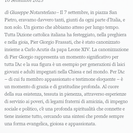
10 Settembre 2025
di Giuseppe Notarstefano
- Il 7 settembre, in piazza San
Pietro, eravamo davvero tanti, giunti da ogni parte d’Italia, e
non solo. Un giorno che abbiamo atteso per lungo tempo.
Tutta l’Azione cattolica italiana ha festeggiato, nella preghiera
e nella gioia, Pier Giorgio Frassati, che è stato canonizzato
insieme a Carlo Acutis da papa Leone XIV. La canonizzazione
di Pier Giorgio rappresenta un momento significativo per
tutta l’Ac e la sua figura è un esempio per generazioni di laici
giovani e adulti impegnati nella Chiesa e nel mondo. Per l’Ac
– di cui fu membro appassionato e testimone eloquente – è
un momento di grazia e di gratitudine profonda. Al cuore
della sua esistenza, tessuta in pienezza, attraverso esperienze
di servizio ai poveri, di legami fraterni di amicizia, di impegno
sociale e politico, c’è una profonda spiritualità che connette e
tiene insieme tutto, cercando una sintesi che prende sempre
una forma evangelica, gioiosa e appassionata.