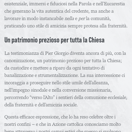
esistenziale, immersi e fiduciosi nella Parola e nell’Eucarestia
che generano la vita autentica del credente, ma anche a
lavorare in modo instancabile
nella
e
per
la comunità,
praticando uno stile di amicizia sempre protesa alla fraternità.
Un patrimonio prezioso per tutta la Chiesa
La testimonianza di Pier Giorgio diventa ancora di più, con la
canonizzazione, un patrimonio prezioso per tutta la Chiesa;
da custodire e mettere a riparo da ogni tentativo di
banalizzazione e strumentalizzazione. La sua intercessione ci
incoraggia a proseguire nello stile umile dell’alleanza,
nell’impegno sinodale e nella conversione missionaria,
percorrendo “verso l’Alto” i sentieri della comunione ecclesiale,
della fraternità e dell’amicizia sociale.
Questa efficace espressione, che lo ha reso celebre oltre i
nostri confini – e che in Azione cattolica conosciamo molto
bene attraverso i nostri campi estivi che spesso si svolgono