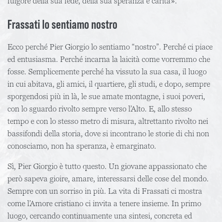
fulgore della sua fede, della sua speranza e carità».
Frassati lo sentiamo nostro
Ecco perché Pier Giorgio lo sentiamo “nostro”. Perché ci piace
ed entusiasma. Perché incarna la laicità come vorremmo che
fosse. Semplicemente perché ha vissuto la sua casa, il luogo
in cui abitava, gli amici, il quartiere, gli studi, e dopo, sempre
sporgendosi più in là, le sue amate montagne, i suoi poveri,
con lo sguardo rivolto sempre verso l’Alto. E, allo stesso
tempo e con lo stesso metro di misura, altrettanto rivolto nei
bassifondi della storia, dove si incontrano le storie di chi non
conosciamo, non ha speranza, è emarginato.
Sì, Pier Giorgio è tutto questo. Un giovane appassionato che
però sapeva gioire, amare, interessarsi delle cose del mondo.
Sempre con un sorriso in più. La vita di Frassati ci mostra
come l’Amore cristiano ci invita a tenere insieme. In primo
luogo, cercando continuamente una sintesi, concreta ed