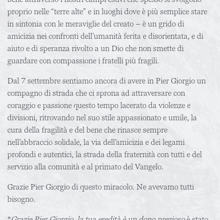
proprio nelle “terre alte” e in luoghi dove è più semplice stare
in sintonia con le meraviglie del creato – è un grido di
amicizia nei confronti dell’umanità ferita e disorientata, e di
aiuto e di speranza rivolto a un Dio che non smette di
guardare con compassione i fratelli più fragili.
Dal 7 settembre sentiamo ancora di avere in Pier Giorgio un
compagno di strada che ci sprona ad attraversare con
coraggio e passione questo tempo lacerato da violenze e
divisioni, ritrovando nel suo stile appassionato e umile, la
cura della fragilità e del bene che rinasce sempre
nell’abbraccio solidale, la via dell’amicizia e dei legami
profondi e autentici, la strada della fraternità con tutti e del
servizio alla comunità e al primato del Vangelo.
Grazie Pier Giorgio di questo miracolo. Ne avevamo tutti
bisogno.
*
Grazie Pier Giorgio, la tua eredità è un dono prezioso
è stato