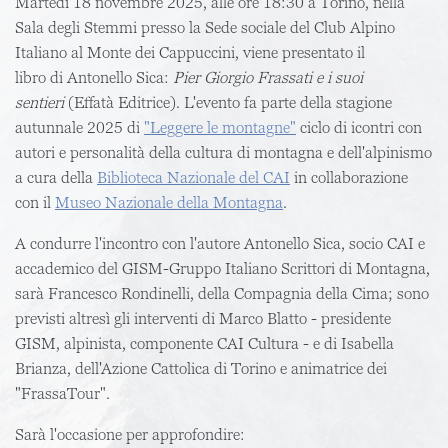
Martedì 18 novembre 2025
, alle
ore 18:30
a
Torino
, nella
Sala degli Stemmi
presso la Sede sociale del
Club Alpino
Italiano
al
Monte dei Cappuccini
, viene presentato il
libro di Antonello Sica:
Pier Giorgio Frassati e i suoi
sentieri
(Effatà Editrice). L'evento fa parte della stagione
autunnale 2025 di
"Leggere le montagne"
ciclo di icontri con
autori e personalità della cultura di montagna e dell'alpinismo
a cura della
Biblioteca Nazionale del CAI
in collaborazione
con il
Museo Nazionale della Montagna
.
A condurre l'incontro con l'autore
Antonello Sica
, socio CAI e
accademico del GISM-Gruppo Italiano Scrittori di Montagna,
sarà
Francesco Rondinelli
, della Compagnia della Cima; sono
previsti altresì gli interventi di
Marco Blatto
- presidente
GISM, alpinista, componente CAI Cultura - e di
Isabella
Brianza
, dell'Azione Cattolica di Torino e animatrice dei
"FrassaTour".
Sarà l'occasione per approfondire: