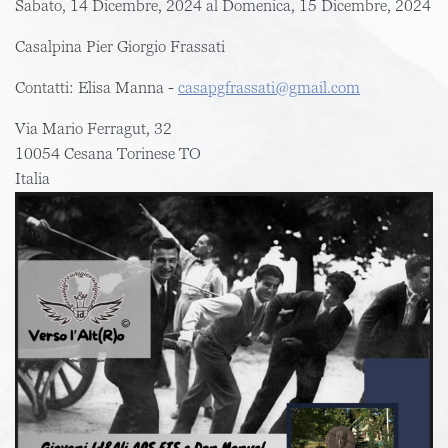
Sabato, 14 Dicembre, 2024
al
Domenica, 15 Dicembre, 2024
Casalpina Pier Giorgio Frassati
Contatti: Elisa Manna -
casapgfrassati@gmail.com
Via Mario Ferragut, 32
10054
Cesana Torinese
TO
Italia