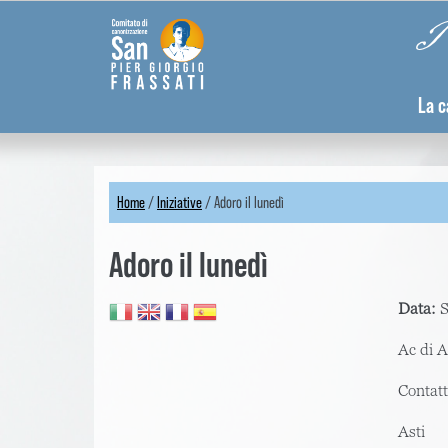
Skip
Pannello di gestione dei cookies
Pi
to
main
content
La c
Home
/
Iniziative
/
Adoro il lunedì
You
Adoro il lunedì
are
here
Data:
S
Ac di A
Contat
Asti