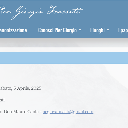
er Giorgio Frassati
anonizzazione
Conosci Pier Giorgio
I luoghi
I pap
abato, 5 Aprile, 2025
sti
ti: Don Mauro Canta -
acgiovani.asti@gmail.com