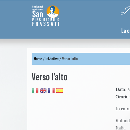
Skip
Pannello di gestione dei cookies
Pi
to
main
content
La c
Home
/
Iniziative
/
Verso l'alto
You
Verso l'alto
are
here
Data:
V
Orario
In cam
Rotond
Italia