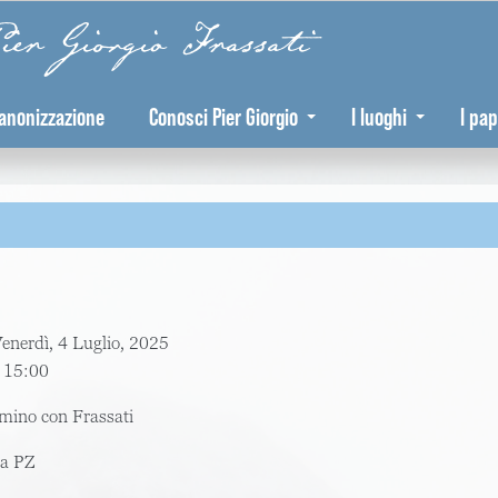
er Giorgio Frassati
anonizzazione
Conosci Pier Giorgio
I luoghi
I pap
enerdì, 4 Luglio, 2025
:
15:00
mino con Frassati
a
PZ