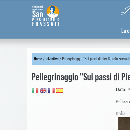
Skip
Pannello di gestione dei cookies
Pi
to
main
content
La c
Home
/
Iniziative
/
Pellegrinaggio "Sui passi di Pier Giorgio Frassati
You
Pellegrinaggio "Sui passi di Pi
are
here
Data:
S
Pellegr
Italia