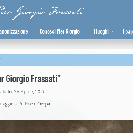
er Giorgio Frassati
anonizzazione
Conosci Pier Giorgio
I luoghi
I pap
"
er Giorgio Frassati"
abato, 26 Aprile, 2025
inaggio a Pollone e Oropa