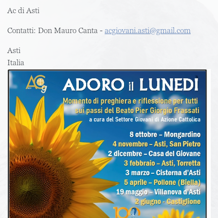
Ac di Asti
Contatti: Don Mauro Canta -
acgiovani.asti@gmail.com
Asti
Italia