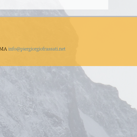
ROMA
info@piergiorgiofrassati.net