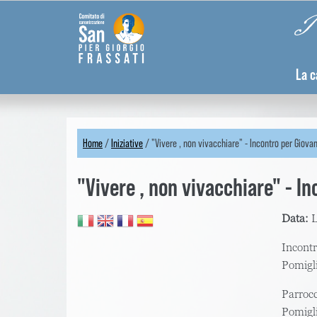
Skip
Pannello di gestione dei cookies
Pi
to
main
content
La c
Home
/
Iniziative
/
"Vivere , non vivacchiare" - Incontro per Giovan
You
"Vivere , non vivacchiare" - In
are
here
Data:
L
Incontr
Pomigli
Parrocc
Pomigl