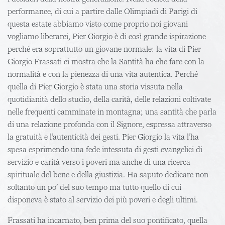
performance, di cui a partire dalle Olimpiadi di Parigi di
questa estate abbiamo visto come proprio noi giovani
vogliamo liberarci, Pier Giorgio è di così grande ispirazione
perché era soprattutto un giovane normale: la vita di Pier
Giorgio Frassati ci mostra che la Santità ha che fare con la
normalità e con la pienezza di una vita autentica. Perché
quella di Pier Giorgio è stata una storia vissuta nella
quotidianità dello studio, della carità, delle relazioni coltivate
nelle frequenti camminate in montagna; una santità che parla
di una relazione profonda con il Signore, espressa attraverso
la gratuità e l’autenticità dei gesti. Pier Giorgio la vita l’ha
spesa esprimendo una fede intessuta di gesti evangelici di
servizio e carità verso i poveri ma anche di una ricerca
spirituale del bene e della giustizia. Ha saputo dedicare non
soltanto un po’ del suo tempo ma tutto quello di cui
disponeva è stato al servizio dei più poveri e degli ultimi.
Frassati ha incarnato, ben prima del suo pontificato, quella