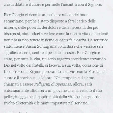
che fa dilatare il cuore e permette l’incontro con il Signore.
Pier Giorgio ci ricorda un po’ la parabola del buon
samaritano, perché è stato disposto a farsi carico delle
miserie, delle povertà, dei dolori e delle necessità dei più
bisognosi, aiutandoci a vedere come la nostra vita da credenti
non possa non tenere insieme
eucarestia e carità.
La scrittrice
statunitense Susan Sontag una volta disse che «essere seri
significa esserci, sentire il peso delle cose». Pier Giorgio è
stato, per tutta la vita, un serio ragazzo sorridente: trovando
Dio nel volto dei fratelli, si faceva, a sua volta, occasione di
Incontro con il Signore, provando a servire con la Parola nel
cuore e il sorriso sulle labbra. Nel tempo in cui siamo
chiamati a essere
Pellegrini di Speranza,
allora, sarà
entusiasmante affidarci a un giovane che ha vissuto il suo
pellegrinaggio nella quotidianità della vita con lo sguardo
rivolto all’eternità e le mani impastate nel servizio.