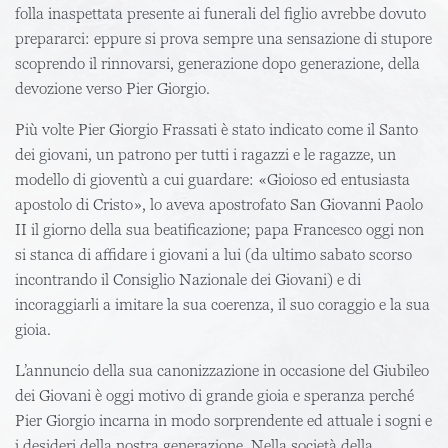
folla inaspettata presente ai funerali del figlio avrebbe dovuto
prepararci: eppure si prova sempre una sensazione di stupore
scoprendo il rinnovarsi, generazione dopo generazione, della
devozione verso Pier Giorgio.
Più volte Pier Giorgio Frassati è stato indicato come il Santo
dei giovani, un patrono per tutti i ragazzi e le ragazze, un
modello di gioventù a cui guardare: «Gioioso ed entusiasta
apostolo di Cristo», lo aveva apostrofato San Giovanni Paolo
II il giorno della sua beatificazione; papa Francesco oggi non
si stanca di affidare i giovani a lui (da ultimo sabato scorso
incontrando il Consiglio Nazionale dei Giovani) e di
incoraggiarli a imitare la sua coerenza, il suo coraggio e la sua
gioia.
L’annuncio della sua canonizzazione in occasione del Giubileo
dei Giovani è oggi motivo di grande gioia e speranza perché
Pier Giorgio incarna in modo sorprendente ed attuale i sogni e
i desideri della nostra generazione. Nella società della