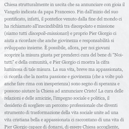
Chiesa strutturalmente in uscita che sa annunciare con gioia il
Vangelo indicata da papa Francesco. Fin dall’inizio del suo
pontificato, infatti, il pontefice venuto dalla fine del mondo ci
ha richiamato all'inscindibilità tra discepolato e missione
(siamo tutti
discepoli-missionari
) e proprio Pier Giorgio ci
aiuta a ricordare che anche giovinezza e responsabilità si
sviluppano insieme. È possibile, allora, per noi giovani
scoprire la misura giusta per prenderci cura del bene di “Noi-
tutti” e della comunità, e Pier Giorgio ci mostra la cifra
luminosa di tale misura. La sua vita, breve ma appassionata,
ci ricorda che la nostra passione e giovinezza (che a volte può
anche fare rima con inesperienza) sono segno di speranza e
possono aiutare la Chiesa ad annunciare Cristo! La cura delle
relazioni e delle amicizie, l’impegno sociale e politica, il
desiderio di scegliere un percorso professionale che diventi
strumento di trasformazione della vita sociale unite ad una
vita cristiana bella e appassionata ci raccontano di una vita di
Pier Giorgio capace di donarsi, di essere Chiesa accogliente,