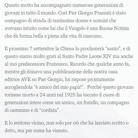
Questo motto ha accompagnato numerose generazioni di
giovani in tutto il mondo. Così Pier Giorgio Frassati è stato
compagno di strada di tantissime donne e uomini che
avevano intuito come lui che il Vangelo è una Buona Notizia
che dà forma bella e piena alla vita di ciascuno.
Il prossimo 7 settembre la Chiesa lo proclamerà “santo”, e di
questo siamo molto grati al Santo Padre Leone XIV ma anche
al suo predecessore Francesco. Ricordo che qualche anno fa,
mentre gli donavo una pubblicazione della nostra casa
editrice AVE su Pier Giorgio, lui rispose prontamente
accogliendola “è amico del mio papà!”. Perché questo giovane
torinese morto a 24 anni nel 1925 ha toccato il cuore di
generazioni intere come un amico, un fratello, un compagno
di cammino e di “cordata”.
E lo sentono vicino, non solo per ciò che ha lasciato scritto o
detto, ma per come ha vissuto.