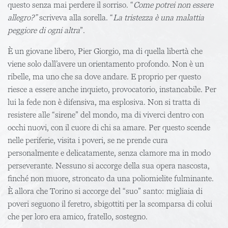
questo senza mai perdere il sorriso. “
Come potrei non essere
allegro?”
scriveva alla sorella. “
La tristezza è una malattia
peggiore di ogni altra
”.
È un giovane libero, Pier Giorgio, ma di quella libertà che
viene solo dall’avere un orientamento profondo. Non è un
ribelle, ma uno che sa dove andare. E proprio per questo
riesce a essere anche inquieto, provocatorio, instancabile. Per
lui la fede non è difensiva, ma esplosiva. Non si tratta di
resistere alle “sirene” del mondo, ma di viverci dentro con
occhi nuovi, con il cuore di chi sa amare. Per questo scende
nelle periferie, visita i poveri, se ne prende cura
personalmente e delicatamente, senza clamore ma in modo
perseverante. Nessuno si accorge della sua opera nascosta,
finché non muore, stroncato da una poliomielite fulminante.
È allora che Torino si accorge del “suo” santo: migliaia di
poveri seguono il feretro, sbigottiti per la scomparsa di colui
che per loro era amico, fratello, sostegno.