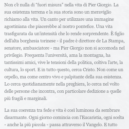
Non c’è nulla di “fuori misura” nella vita di Pier Giorgio. La
sua esistenza terrena e la sua storia sono un meraviglio
richiamo alla vita. Un canto per utilizzare una immagine
agostiniana che piacerebbe al nostro pontefice. Una vita
trasfigurata da un’intensità che lo rende sorprendente. È figlio
dell’alta borghesia torinese - il padre è direttore de La Stampa,
senatore, ambasciatore - ma Pier Giorgio non si accomoda nel
privilegio. Frequenta l’università, ama la montagna, ha
tantissimi amici, vive le tensioni della politica, coltiva l’arte, la
cultura, lo sport. E in tutto questo, cerca Cristo. Non come un
orpello, ma come centro vivo e palpitante della sua esistenza.
Lo cerca quotidianamente nella preghiera, lo cerca nel volto
delle persone che incontra, con particolare dedizione a quelle
più fragili e marginali.
La sua coerenza tra fede e vita è così luminosa da sembrare
disarmante. Ogni giorno comincia con l’Eucaristia, ogni scelta
- anche la più piccola - passa attraverso il Vangelo. E tutto