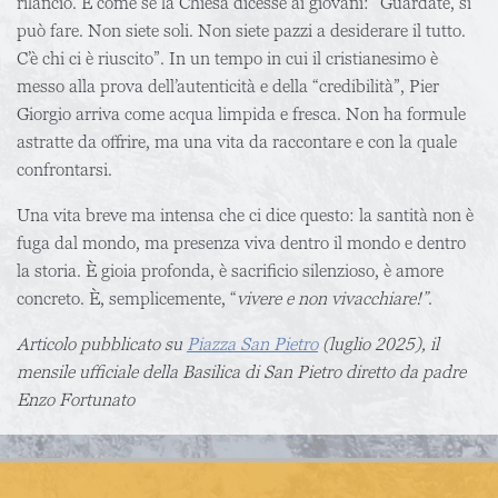
rilancio. È come se la Chiesa dicesse ai giovani: “Guardate, si
può fare. Non siete soli. Non siete pazzi a desiderare il tutto.
C’è chi ci è riuscito”. In un tempo in cui il cristianesimo è
messo alla prova dell’autenticità e della “credibilità”, Pier
Giorgio arriva come acqua limpida e fresca. Non ha formule
astratte da offrire, ma una vita da raccontare e con la quale
confrontarsi.
Una vita breve ma intensa che ci dice questo: la santità non è
fuga dal mondo, ma presenza viva dentro il mondo e dentro
la storia. È gioia profonda, è sacrificio silenzioso, è amore
concreto. È, semplicemente, “
vivere e non vivacchiare!”
.
Articolo pubblicato su
Piazza San Pietro
(luglio 2025), il
mensile ufficiale della Basilica di San Pietro diretto da padre
Enzo Fortunato