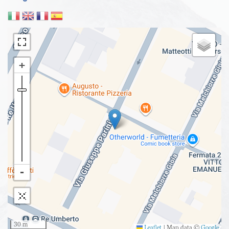
30 m
Leaflet
|
Map data ©
Google