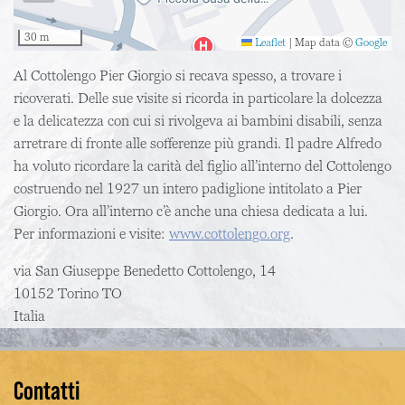
30 m
Leaflet
|
Map data ©
Google
Al Cottolengo Pier Giorgio si recava spesso, a trovare i
ricoverati. Delle sue visite si ricorda in particolare la dolcezza
e la delicatezza con cui si rivolgeva ai bambini disabili, senza
arretrare di fronte alle sofferenze più grandi. Il padre Alfredo
ha voluto ricordare la carità del figlio all’interno del Cottolengo
costruendo nel 1927 un intero padiglione intitolato a Pier
Giorgio. Ora all’interno c’è anche una chiesa dedicata a lui.
Per informazioni e visite:
www.cottolengo.org
.
via San Giuseppe Benedetto Cottolengo, 14
10152
Torino
TO
Italia
Contatti