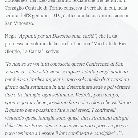
Cottolengo” del liceo dell’Istituto Sociale che frequentava. Il
Consiglio Centrale di Torino conserva il verbale in cui, nella
seduta dell’8 gennaio 1919, è attestata la sua ammissione in
San Vincenzo.
Negli
“
Appunti per un Discorso sulla carità
”
, che fa da
premessa al volume della sorella Luciana “Mio fratello Pier
Giorgio, La Carità”, scrive:
“Io non so se voi tutti conoscete queste Conferenze di San
Vincenzo… Una istituzione semplice, adatta per gli studenti
perché non implica impegni, unico solo quello di trovarsi un
giorno della settimana in una determinata sede e poi visitare
due o tre famiglie ogni settimana. Vedrete, poco tempo,
eppure quanto bene possiamo fare noi a coloro che visitiamo.
E quanto bene possiamo fare a noi stessi, I confratelli
visitando quelle famiglie sono quasi, direi strumenti indegni
della Divina Provvidenza: noi avvicinando i poveri a poco a
poco veniamo ad essere il loro confidenti e consiglieri…””.